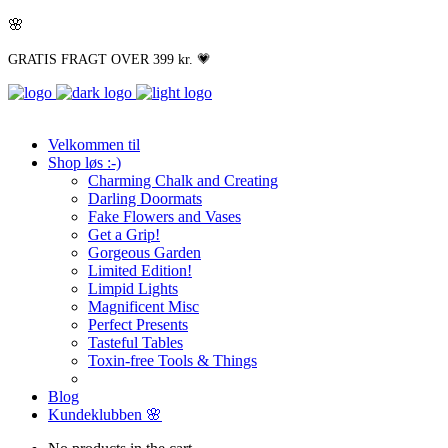
🌸
GRATIS FRAGT OVER 399 kr. 💗
Velkommen til
Shop løs :-)
Charming Chalk and Creating
Darling Doormats
Fake Flowers and Vases
Get a Grip!
Gorgeous Garden
Limited Edition!
Limpid Lights
Magnificent Misc
Perfect Presents
Tasteful Tables
Toxin-free Tools & Things
Blog
Kundeklubben 🌸