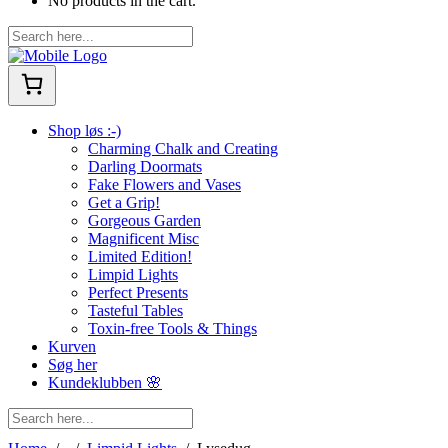
No products in the cart.
Shop løs :-)
Charming Chalk and Creating
Darling Doormats
Fake Flowers and Vases
Get a Grip!
Gorgeous Garden
Magnificent Misc
Limited Edition!
Limpid Lights
Perfect Presents
Tasteful Tables
Toxin-free Tools & Things
Kurven
Søg her
Kundeklubben 🌸