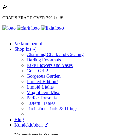
🌸
GRATIS FRAGT OVER 399 kr. 💗
Velkommen til
Shop løs :-)
Charming Chalk and Creating
Darling Doormats
Fake Flowers and Vases
Get a Grip!
Gorgeous Garden
Limited Edition!
Limpid Lights
Magnificent Misc
Perfect Presents
Tasteful Tables
Toxin-free Tools & Things
Blog
Kundeklubben 🌸