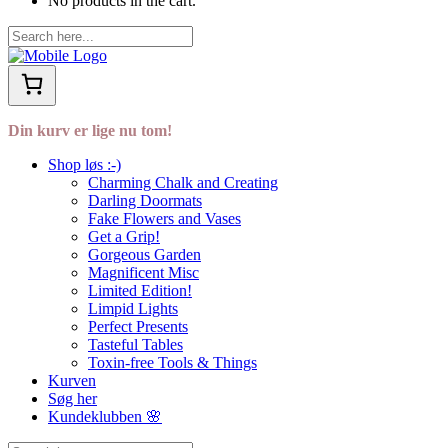
No products in the cart.
Din kurv er lige nu tom!
Shop løs :-)
Charming Chalk and Creating
Darling Doormats
Fake Flowers and Vases
Get a Grip!
Gorgeous Garden
Magnificent Misc
Limited Edition!
Limpid Lights
Perfect Presents
Tasteful Tables
Toxin-free Tools & Things
Kurven
Søg her
Kundeklubben 🌸