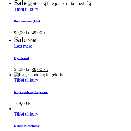
Sale
Tilføj til kurv
Bonbonniere (lille)
99,00
kr.
49,00
kr.
Sale
Sold
Læs mere
Hjerteskål
55,00
kr.
30,00
kr.
Tilføj til kurv
Kagespade og kagekniv
169,00
kr.
Tilføj til kurv
Krans med blomst