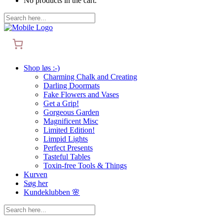
No products in the cart.
Shop løs :-)
Charming Chalk and Creating
Darling Doormats
Fake Flowers and Vases
Get a Grip!
Gorgeous Garden
Magnificent Misc
Limited Edition!
Limpid Lights
Perfect Presents
Tasteful Tables
Toxin-free Tools & Things
Kurven
Søg her
Kundeklubben 🌸