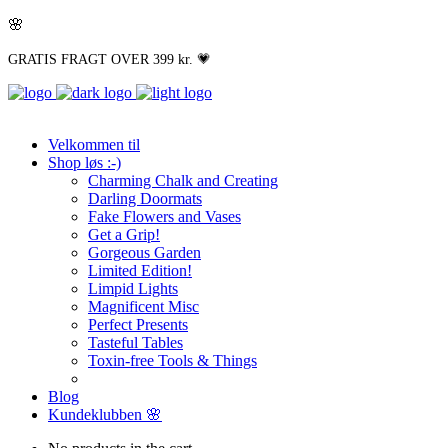
🌸
GRATIS FRAGT OVER 399 kr. 💗
Velkommen til
Shop løs :-)
Charming Chalk and Creating
Darling Doormats
Fake Flowers and Vases
Get a Grip!
Gorgeous Garden
Limited Edition!
Limpid Lights
Magnificent Misc
Perfect Presents
Tasteful Tables
Toxin-free Tools & Things
Blog
Kundeklubben 🌸