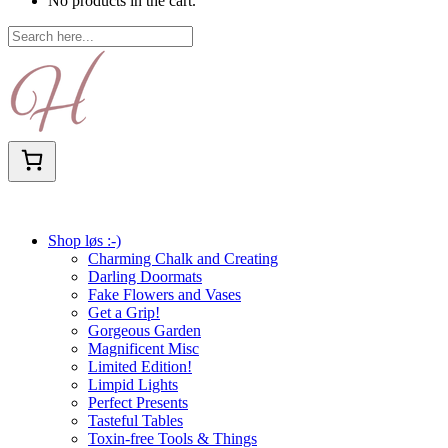
No products in the cart.
Shop løs :-)
Charming Chalk and Creating
Darling Doormats
Fake Flowers and Vases
Get a Grip!
Gorgeous Garden
Magnificent Misc
Limited Edition!
Limpid Lights
Perfect Presents
Tasteful Tables
Toxin-free Tools & Things