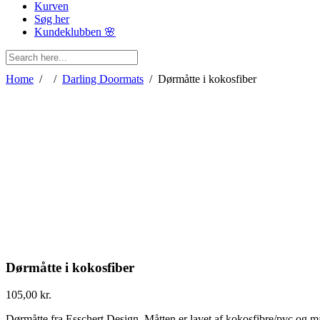
Kurven
Søg her
Kundeklubben 🌸
Home
/
/
Darling Doormats
/
Dørmåtte i kokosfiber
Dørmåtte i kokosfiber
105,00
kr.
Dørmåtte fra Esschert Design. Måtten er lavet af kokosfibre/pvc og må