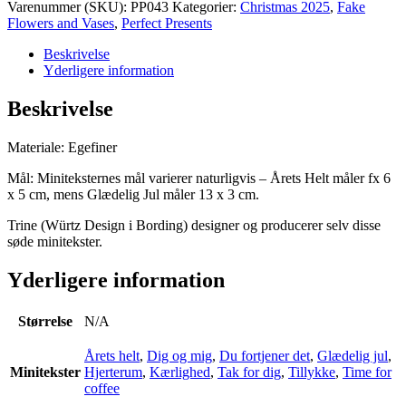
Varenummer (SKU):
PP043
Kategorier:
Christmas 2025
,
Fake
Flowers and Vases
,
Perfect Presents
Beskrivelse
Yderligere information
Beskrivelse
Materiale: Egefiner
Mål: Miniteksternes mål varierer naturligvis – Årets Helt måler fx 6
x 5 cm, mens Glædelig Jul måler 13 x 3 cm.
Trine (Würtz Design i Bording) designer og producerer selv disse
søde minitekster.
Yderligere information
Størrelse
N/A
Årets helt
,
Dig og mig
,
Du fortjener det
,
Glædelig jul
,
Minitekster
Hjerterum
,
Kærlighed
,
Tak for dig
,
Tillykke
,
Time for
coffee