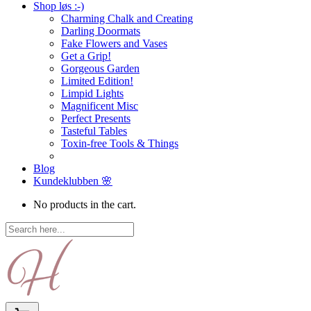
Shop løs :-)
Charming Chalk and Creating
Darling Doormats
Fake Flowers and Vases
Get a Grip!
Gorgeous Garden
Limited Edition!
Limpid Lights
Magnificent Misc
Perfect Presents
Tasteful Tables
Toxin-free Tools & Things
Blog
Kundeklubben 🌸
No products in the cart.