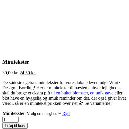
Minitekster
30,00
kr.
24,50
kr.
De sødeste egetræs-minitekster fra vores lokale leverandør Würtz
Design i Bording! Her er minitekster til næsten enhver lejlighed –
skal du bruge et ekstra pift
til en buket blomster
,
en unik gave
eller
blot have en hyggelig og smuk reminder om det, der også giver livet
værdi, så er en minitekst prikken over i’et 🌸 Se varianterne!
Minitekster
Ryd
Minitekster
quantity
Tilføj til kurv