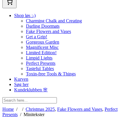
Shop løs :-)
Charming Chalk and Creating
Darling Doormats
Fake Flowers and Vases
Get a Grip!
Gorgeous Garden
Magnificent Misc
Limited Edition!
Limpid Lights
Perfect Presents
Tasteful Tables
Toxin-free Tools & Things
Kurven
Søg her
Kundeklubben 🌸
Home
/
/
Christmas 2025
,
Fake Flowers and Vases
,
Perfect
Presents
/
Minitekster