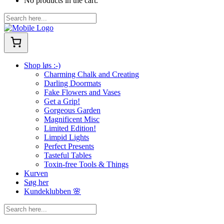
No products in the cart.
Shop løs :-)
Charming Chalk and Creating
Darling Doormats
Fake Flowers and Vases
Get a Grip!
Gorgeous Garden
Magnificent Misc
Limited Edition!
Limpid Lights
Perfect Presents
Tasteful Tables
Toxin-free Tools & Things
Kurven
Søg her
Kundeklubben 🌸