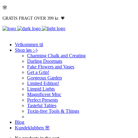
🌸
GRATIS FRAGT OVER 399 kr. 💗
Velkommen til
Shop løs :-)
Charming Chalk and Creating
Darling Doormats
Fake Flowers and Vases
Get a Grip!
Gorgeous Garden
Limited Edition!
Limpid Lights
Magnificent Misc
Perfect Presents
Tasteful Tables
Toxin-free Tools & Things
Blog
Kundeklubben 🌸