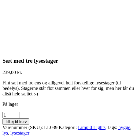
Sæt med tre lysestager
239,00
kr.
Fint sæt med tre ens og alligevel helt forskellige lysestager (til
bedelys). Stagerne står flot sammen eller hver for sig, men her får du
altså hele sættet :-)
På lager
Sæt
med
Tilføj til kurv
tre
Varenummer (SKU):
LL039
Kategori:
Limpid Lights
Tags:
hygge
,
lysestager
lys
,
lysestager
quantity