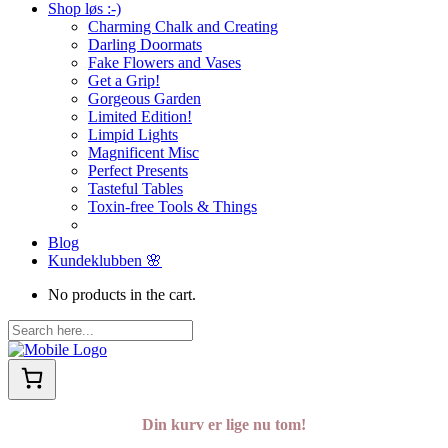
Shop løs :-)
Charming Chalk and Creating
Darling Doormats
Fake Flowers and Vases
Get a Grip!
Gorgeous Garden
Limited Edition!
Limpid Lights
Magnificent Misc
Perfect Presents
Tasteful Tables
Toxin-free Tools & Things
Blog
Kundeklubben 🌸
No products in the cart.
Din kurv er lige nu tom!