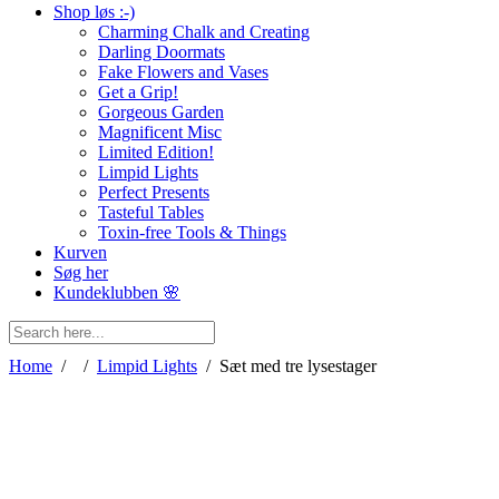
Shop løs :-)
Charming Chalk and Creating
Darling Doormats
Fake Flowers and Vases
Get a Grip!
Gorgeous Garden
Magnificent Misc
Limited Edition!
Limpid Lights
Perfect Presents
Tasteful Tables
Toxin-free Tools & Things
Kurven
Søg her
Kundeklubben 🌸
Home
/
/
Limpid Lights
/
Sæt med tre lysestager