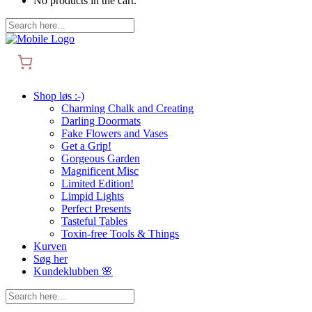
No products in the cart.
Shop løs :-)
Charming Chalk and Creating
Darling Doormats
Fake Flowers and Vases
Get a Grip!
Gorgeous Garden
Magnificent Misc
Limited Edition!
Limpid Lights
Perfect Presents
Tasteful Tables
Toxin-free Tools & Things
Kurven
Søg her
Kundeklubben 🌸