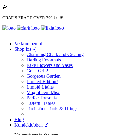
🌸
GRATIS FRAGT OVER 399 kr. 💗
Velkommen til
Shop løs :-)
Charming Chalk and Creating
Darling Doormats
Fake Flowers and Vases
Get a Grip!
Gorgeous Garden
Limited Edition!
Limpid Lights
Magnificent Misc
Perfect Presents
Tasteful Tables
Toxin-free Tools & Things
Blog
Kundeklubben 🌸