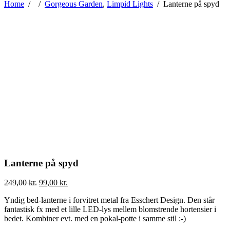
Home
/
/
Gorgeous Garden
,
Limpid Lights
/
Lanterne på spyd
Lanterne på spyd
249,00
kr.
99,00
kr.
Yndig bed-lanterne i forvitret metal fra Esschert Design. Den står
fantastisk fx med et lille LED-lys mellem blomstrende hortensier i
bedet. Kombiner evt. med en pokal-potte i samme stil :-)