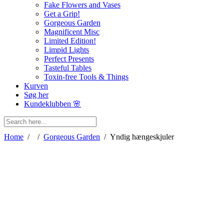
Fake Flowers and Vases
Get a Grip!
Gorgeous Garden
Magnificent Misc
Limited Edition!
Limpid Lights
Perfect Presents
Tasteful Tables
Toxin-free Tools & Things
Kurven
Søg her
Kundeklubben 🌸
Home
/
/
Gorgeous Garden
/
Yndig hængeskjuler