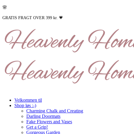
🌸
GRATIS FRAGT OVER 399 kr. 💗
Velkommen til
Shop løs :-)
Charming Chalk and Creating
Darling Doormats
Fake Flowers and Vases
Get a Grip!
Gorgeous Garden