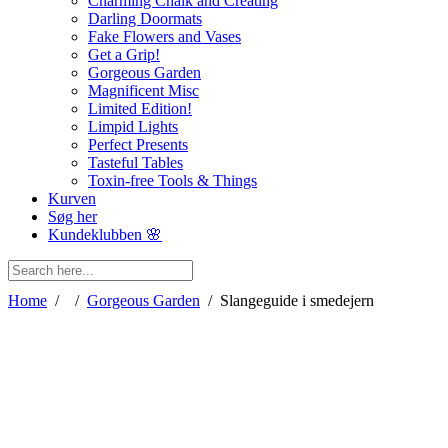
Charming Chalk and Creating
Darling Doormats
Fake Flowers and Vases
Get a Grip!
Gorgeous Garden
Magnificent Misc
Limited Edition!
Limpid Lights
Perfect Presents
Tasteful Tables
Toxin-free Tools & Things
Kurven
Søg her
Kundeklubben 🌸
Home
/
/
Gorgeous Garden
/
Slangeguide i smedejern