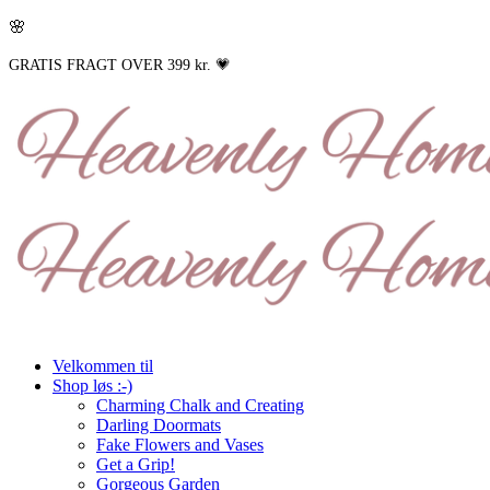
🌸
GRATIS FRAGT OVER 399 kr. 💗
Velkommen til
Shop løs :-)
Charming Chalk and Creating
Darling Doormats
Fake Flowers and Vases
Get a Grip!
Gorgeous Garden