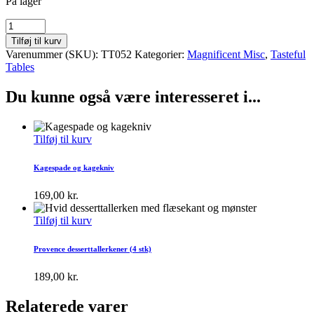
På lager
Fire
fine
Tilføj til kurv
kagegafler
Varenummer (SKU):
TT052
Kategorier:
Magnificent Misc
,
Tasteful
quantity
Tables
Du kunne også være interesseret i...
Tilføj til kurv
Kagespade og kagekniv
169,00
kr.
Tilføj til kurv
Provence desserttallerkener (4 stk)
189,00
kr.
Relaterede varer