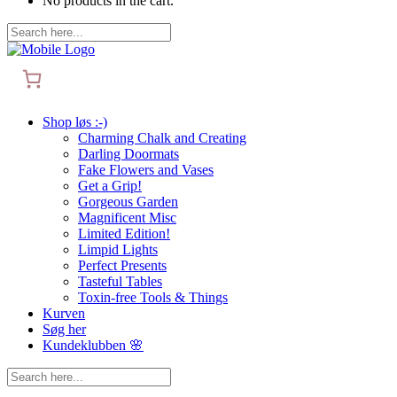
No products in the cart.
Shop løs :-)
Charming Chalk and Creating
Darling Doormats
Fake Flowers and Vases
Get a Grip!
Gorgeous Garden
Magnificent Misc
Limited Edition!
Limpid Lights
Perfect Presents
Tasteful Tables
Toxin-free Tools & Things
Kurven
Søg her
Kundeklubben 🌸