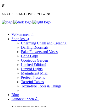
🌸
GRATIS FRAGT OVER 399 kr. 💗
Velkommen til
Shop løs :-)
Charming Chalk and Creating
Darling Doormats
Fake Flowers and Vases
Get a Grip!
Gorgeous Garden
Limited Edition!
Limpid Lights
Magnificent Misc
Perfect Presents
Tasteful Tables
Toxin-free Tools & Things
Blog
Kundeklubben 🌸