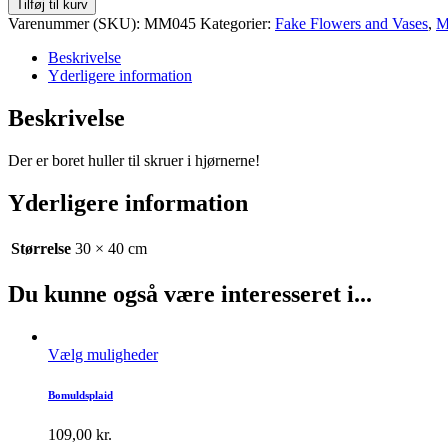
Tilføj til kurv
rosenmotiv
Varenummer (SKU):
MM045
Kategorier:
Fake Flowers and Vases
,
M
quantity
Beskrivelse
Yderligere information
Beskrivelse
Der er boret huller til skruer i hjørnerne!
Yderligere information
Størrelse
30 × 40 cm
Du kunne også være interesseret i...
Vælg muligheder
Bomuldsplaid
109,00
kr.