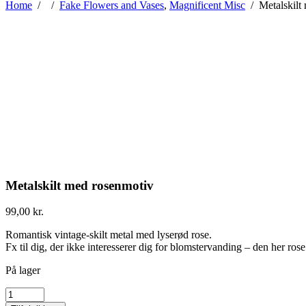
Home
/
/
Fake Flowers and Vases
,
Magnificent Misc
/
Metalskilt
Metalskilt med rosenmotiv
99,00
kr.
Romantisk vintage-skilt metal med lyserød rose.
Fx til dig, der ikke interesserer dig for blomstervanding – den her ros
På lager
Metalskilt
med