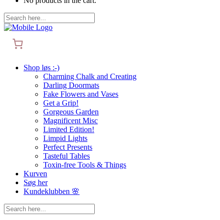
No products in the cart.
Shop løs :-)
Charming Chalk and Creating
Darling Doormats
Fake Flowers and Vases
Get a Grip!
Gorgeous Garden
Magnificent Misc
Limited Edition!
Limpid Lights
Perfect Presents
Tasteful Tables
Toxin-free Tools & Things
Kurven
Søg her
Kundeklubben 🌸