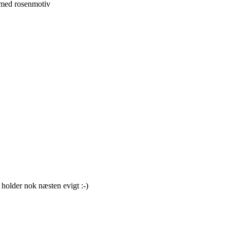
 med rosenmotiv
e holder nok næsten evigt :-)