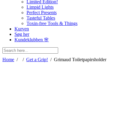
Limited Edition!
Limpid Lights
Perfect Presents
Tasteful Tables
Toxin-free Tools & Things
Kurven
Søg her
Kundeklubben 🌸
Home
/
/
Get a Grip!
/
Grimaud Toiletpapirsholder