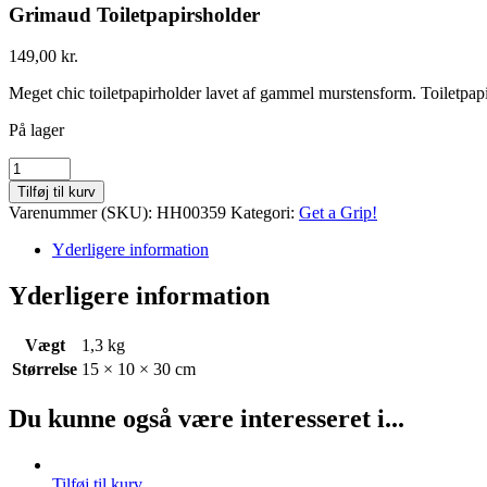
Grimaud Toiletpapirsholder
149,00
kr.
Meget chic toiletpapirholder lavet af gammel murstensform. Toiletpap
På lager
Grimaud
Toiletpapirsholder
Tilføj til kurv
quantity
Varenummer (SKU):
HH00359
Kategori:
Get a Grip!
Yderligere information
Yderligere information
Vægt
1,3 kg
Størrelse
15 × 10 × 30 cm
Du kunne også være interesseret i...
Tilføj til kurv