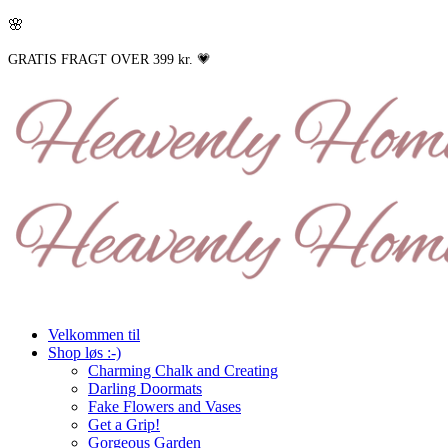
🌸
GRATIS FRAGT OVER 399 kr. 💗
Velkommen til
Shop løs :-)
Charming Chalk and Creating
Darling Doormats
Fake Flowers and Vases
Get a Grip!
Gorgeous Garden