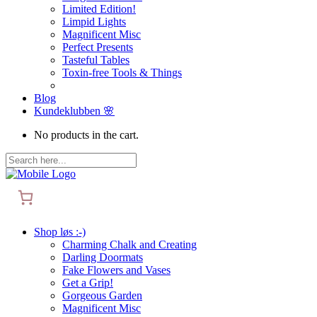
Limited Edition!
Limpid Lights
Magnificent Misc
Perfect Presents
Tasteful Tables
Toxin-free Tools & Things
Blog
Kundeklubben 🌸
No products in the cart.
Shop løs :-)
Charming Chalk and Creating
Darling Doormats
Fake Flowers and Vases
Get a Grip!
Gorgeous Garden
Magnificent Misc