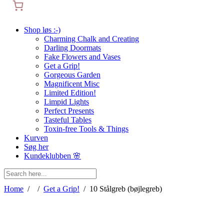
Shop løs :-)
Charming Chalk and Creating
Darling Doormats
Fake Flowers and Vases
Get a Grip!
Gorgeous Garden
Magnificent Misc
Limited Edition!
Limpid Lights
Perfect Presents
Tasteful Tables
Toxin-free Tools & Things
Kurven
Søg her
Kundeklubben 🌸
Home
/
/
Get a Grip!
/
10 Stålgreb (bøjlegreb)