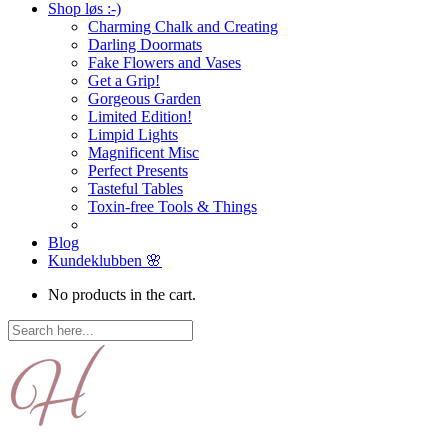
Shop løs :-)
Charming Chalk and Creating
Darling Doormats
Fake Flowers and Vases
Get a Grip!
Gorgeous Garden
Limited Edition!
Limpid Lights
Magnificent Misc
Perfect Presents
Tasteful Tables
Toxin-free Tools & Things
Blog
Kundeklubben 🌸
No products in the cart.