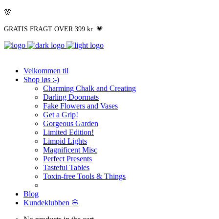
🌸
GRATIS FRAGT OVER 399 kr. 💗
Velkommen til
Shop løs :-)
Charming Chalk and Creating
Darling Doormats
Fake Flowers and Vases
Get a Grip!
Gorgeous Garden
Limited Edition!
Limpid Lights
Magnificent Misc
Perfect Presents
Tasteful Tables
Toxin-free Tools & Things
Blog
Kundeklubben 🌸