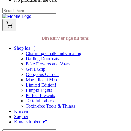
No products in the cart.
Din kurv er lige nu tom!
Shop løs :-)
Charming Chalk and Creating
Darling Doormats
Fake Flowers and Vases
Get a Grip!
Gorgeous Garden
Magnificent Misc
Limited Edition!
Limpid Lights
Perfect Presents
Tasteful Tables
Toxin-free Tools & Things
Kurven
Søg her
Kundeklubben 🌸