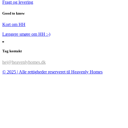
Fragt og levering
Good to know
Kort om HH
Længere smøre om HH :-)
Tag kontakt
hej@heavenlyhomes.dk
© 2025 | Alle rettigheder reserveret til Heavenly Homes