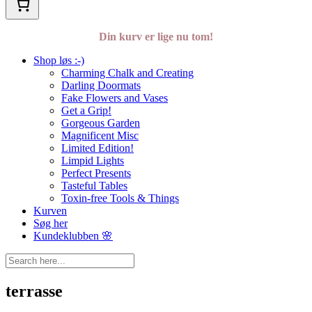
Din kurv er lige nu tom!
Shop løs :-)
Charming Chalk and Creating
Darling Doormats
Fake Flowers and Vases
Get a Grip!
Gorgeous Garden
Magnificent Misc
Limited Edition!
Limpid Lights
Perfect Presents
Tasteful Tables
Toxin-free Tools & Things
Kurven
Søg her
Kundeklubben 🌸
terrasse