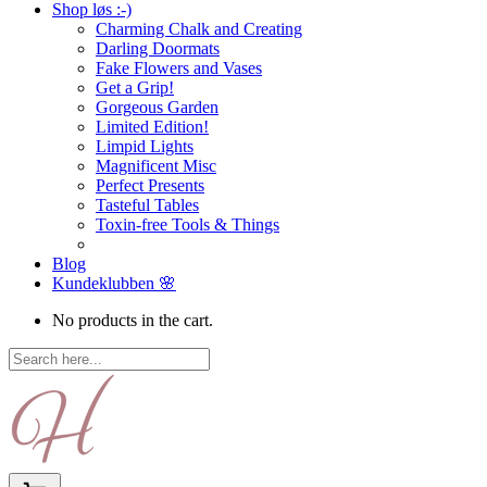
Shop løs :-)
Charming Chalk and Creating
Darling Doormats
Fake Flowers and Vases
Get a Grip!
Gorgeous Garden
Limited Edition!
Limpid Lights
Magnificent Misc
Perfect Presents
Tasteful Tables
Toxin-free Tools & Things
Blog
Kundeklubben 🌸
No products in the cart.