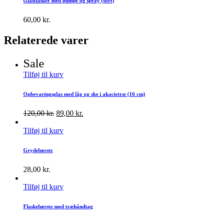
Glasflasker med pumpe og spray (sort)
60,00
kr.
Relaterede varer
Sale
Tilføj til kurv
Opbevaringsglas med låg og ske i akacietræ (16 cm)
120,00
kr.
89,00
kr.
Tilføj til kurv
Grydebørste
28,00
kr.
Tilføj til kurv
Flaskebørste med træhåndtag