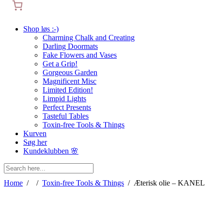
Shop løs :-)
Charming Chalk and Creating
Darling Doormats
Fake Flowers and Vases
Get a Grip!
Gorgeous Garden
Magnificent Misc
Limited Edition!
Limpid Lights
Perfect Presents
Tasteful Tables
Toxin-free Tools & Things
Kurven
Søg her
Kundeklubben 🌸
Home
/
/
Toxin-free Tools & Things
/
Æterisk olie – KANEL