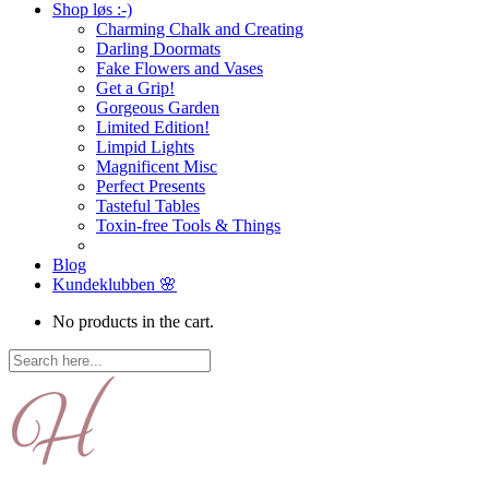
Shop løs :-)
Charming Chalk and Creating
Darling Doormats
Fake Flowers and Vases
Get a Grip!
Gorgeous Garden
Limited Edition!
Limpid Lights
Magnificent Misc
Perfect Presents
Tasteful Tables
Toxin-free Tools & Things
Blog
Kundeklubben 🌸
No products in the cart.