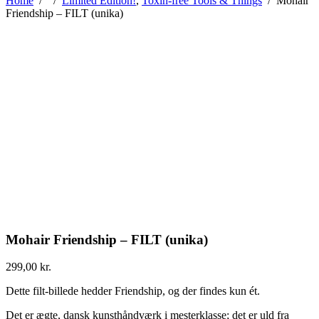
Home
/
/
Limited Edition!
,
Toxin-free Tools & Things
/
Mohair
Friendship – FILT (unika)
Mohair Friendship – FILT (unika)
299,00
kr.
Dette filt-billede hedder Friendship, og der findes kun ét.
Det er ægte, dansk kunsthåndværk i mesterklasse; det er uld fra