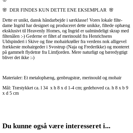
🌸 DER FINDES KUN DETTE ENE EKSEMPLAR 🌸
Dette er unikt, dansk håndarbejde i særklasse! Vores lokale filte-
dame Ingrid har designet og produceret dette unikke, filtede ophæng
eksklusivt til Heavenly Homes, og Ingrid er ualmindeligt skrap med
filtenålen :-) Gederne er filtet af merinould fra Henrichsens
Uldspinderi i Skive og fine mohairkrøller fra verdens nok alligevel
frækkeste mohairgeder i Svostrup (Naja og Frederikke) og monteret
på gammelt flydetræ fra Limfjorden. Mere naturligt og bæredygtigt
bliver det ikke :-)
Materialer: Et metalophæng, genbrugstræ, merinould og mohair
Mål: Træstykket ca. l 34 x h 8 x d 1-4 cm; gedehoved ca. h 8 x b 9
x d 5 cm
Du kunne også være interesseret i...