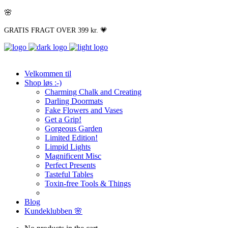
🌸
GRATIS FRAGT OVER 399 kr. 💗
Velkommen til
Shop løs :-)
Charming Chalk and Creating
Darling Doormats
Fake Flowers and Vases
Get a Grip!
Gorgeous Garden
Limited Edition!
Limpid Lights
Magnificent Misc
Perfect Presents
Tasteful Tables
Toxin-free Tools & Things
Blog
Kundeklubben 🌸