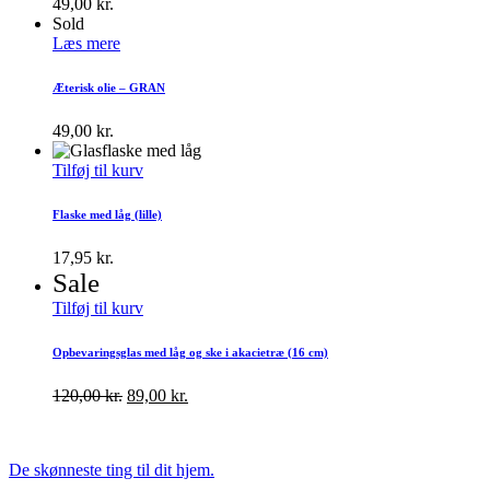
49,00
kr.
Sold
Læs mere
Æterisk olie – GRAN
49,00
kr.
Tilføj til kurv
Flaske med låg (lille)
17,95
kr.
Sale
Tilføj til kurv
Opbevaringsglas med låg og ske i akacietræ (16 cm)
120,00
kr.
89,00
kr.
De skønneste ting til dit hjem.