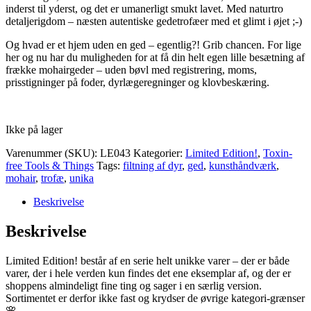
inderst til yderst, og det er umanerligt smukt lavet. Med naturtro
detaljerigdom – næsten autentiske gedetrofæer med et glimt i øjet ;-)
Og hvad er et hjem uden en ged – egentlig?! Grib chancen. For lige
her og nu har du muligheden for at få din helt egen lille besætning af
frække mohairgeder – uden bøvl med registrering, moms,
prisstigninger på foder, dyrlægeregninger og klovbeskæring.
Ikke på lager
Varenummer (SKU):
LE043
Kategorier:
Limited Edition!
,
Toxin-
free Tools & Things
Tags:
filtning af dyr
,
ged
,
kunsthåndværk
,
mohair
,
trofæ
,
unika
Beskrivelse
Beskrivelse
Limited Edition! består af en serie helt unikke varer – der er både
varer, der i hele verden kun findes det ene eksemplar af, og der er
shoppens almindeligt fine ting og sager i en særlig version.
Sortimentet er derfor ikke fast og krydser de øvrige kategori-grænser
🌸