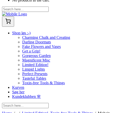
No products in the cart.
Shop løs :-)
Charming Chalk and Creating
Darling Doormats
Fake Flowers and Vases
Get a Grip!
Gorgeous Garden
Magnificent Misc
Limited Edition!
Limpid Lights
Perfect Presents
Tasteful Tables
Toxin-free Tools & Things
Kurven
Søg her
Kundeklubben 🌸