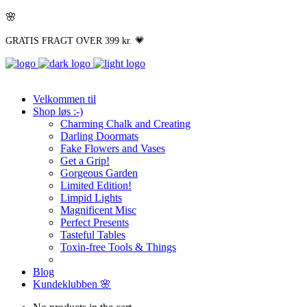
🌸
GRATIS FRAGT OVER 399 kr. 💗
Velkommen til
Shop løs :-)
Charming Chalk and Creating
Darling Doormats
Fake Flowers and Vases
Get a Grip!
Gorgeous Garden
Limited Edition!
Limpid Lights
Magnificent Misc
Perfect Presents
Tasteful Tables
Toxin-free Tools & Things
Blog
Kundeklubben 🌸