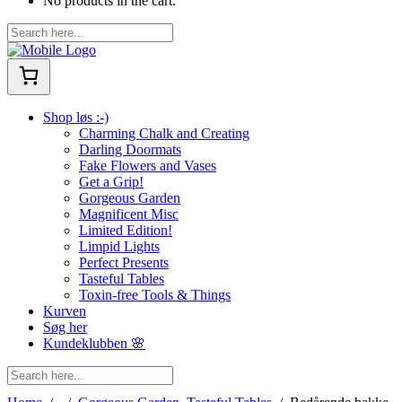
No products in the cart.
Shop løs :-)
Charming Chalk and Creating
Darling Doormats
Fake Flowers and Vases
Get a Grip!
Gorgeous Garden
Magnificent Misc
Limited Edition!
Limpid Lights
Perfect Presents
Tasteful Tables
Toxin-free Tools & Things
Kurven
Søg her
Kundeklubben 🌸