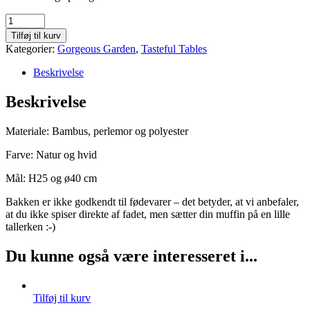
Bedårende
bakke
Tilføj til kurv
med
Kategorier:
Gorgeous Garden
,
Tasteful Tables
fe-
slør
Beskrivelse
;-)
quantity
Beskrivelse
Materiale: Bambus, perlemor og polyester
Farve: Natur og hvid
Mål: H25 og ø40 cm
Bakken er ikke godkendt til fødevarer – det betyder, at vi anbefaler,
at du ikke spiser direkte af fadet, men sætter din muffin på en lille
tallerken :-)
Du kunne også være interesseret i...
Tilføj til kurv