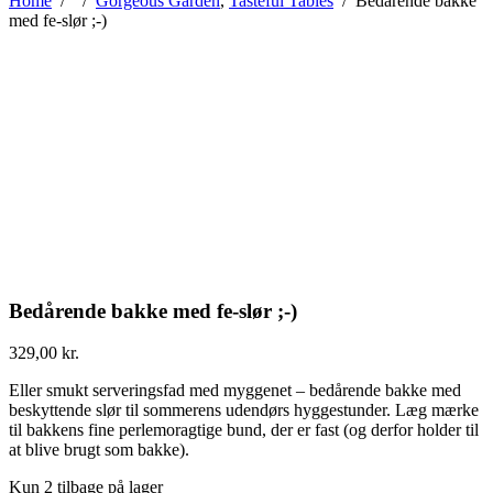
Home
/
/
Gorgeous Garden
,
Tasteful Tables
/
Bedårende bakke
med fe-slør ;-)
Bedårende bakke med fe-slør ;-)
329,00
kr.
Eller smukt serveringsfad med myggenet – bedårende bakke med
beskyttende slør til sommerens udendørs hyggestunder. Læg mærke
til bakkens fine perlemoragtige bund, der er fast (og derfor holder til
at blive brugt som bakke).
Kun 2 tilbage på lager