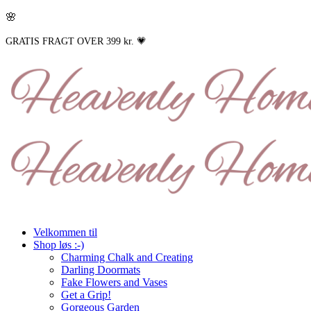
🌸
GRATIS FRAGT OVER 399 kr. 💗
Velkommen til
Shop løs :-)
Charming Chalk and Creating
Darling Doormats
Fake Flowers and Vases
Get a Grip!
Gorgeous Garden