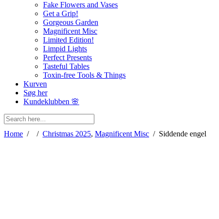
Fake Flowers and Vases
Get a Grip!
Gorgeous Garden
Magnificent Misc
Limited Edition!
Limpid Lights
Perfect Presents
Tasteful Tables
Toxin-free Tools & Things
Kurven
Søg her
Kundeklubben 🌸
Home
/
/
Christmas 2025
,
Magnificent Misc
/
Siddende engel