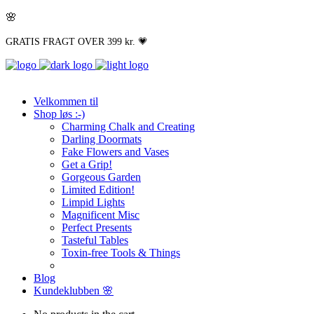
🌸
GRATIS FRAGT OVER 399 kr. 💗
Velkommen til
Shop løs :-)
Charming Chalk and Creating
Darling Doormats
Fake Flowers and Vases
Get a Grip!
Gorgeous Garden
Limited Edition!
Limpid Lights
Magnificent Misc
Perfect Presents
Tasteful Tables
Toxin-free Tools & Things
Blog
Kundeklubben 🌸