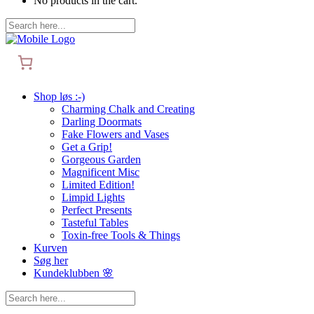
No products in the cart.
Shop løs :-)
Charming Chalk and Creating
Darling Doormats
Fake Flowers and Vases
Get a Grip!
Gorgeous Garden
Magnificent Misc
Limited Edition!
Limpid Lights
Perfect Presents
Tasteful Tables
Toxin-free Tools & Things
Kurven
Søg her
Kundeklubben 🌸