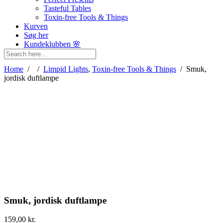
Tasteful Tables
Toxin-free Tools & Things
Kurven
Søg her
Kundeklubben 🌸
Home
/
/
Limpid Lights
,
Toxin-free Tools & Things
/
Smuk,
jordisk duftlampe
Smuk, jordisk duftlampe
159,00
kr.