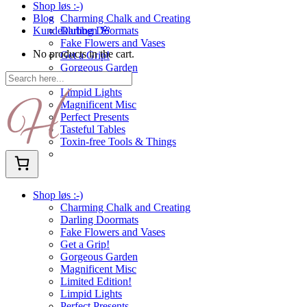
Shop løs :-)
Blog
Charming Chalk and Creating
Kundeklubben 🌸
Darling Doormats
Fake Flowers and Vases
No products in the cart.
Get a Grip!
Gorgeous Garden
Limited Edition!
Limpid Lights
Magnificent Misc
Perfect Presents
Tasteful Tables
Toxin-free Tools & Things
Shop løs :-)
Charming Chalk and Creating
Darling Doormats
Fake Flowers and Vases
Get a Grip!
Gorgeous Garden
Magnificent Misc
Limited Edition!
Limpid Lights
Perfect Presents