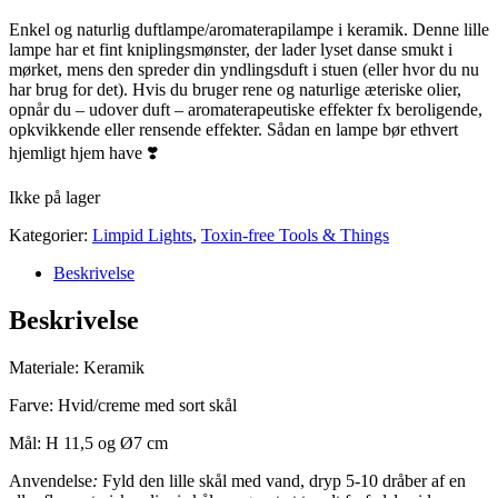
Enkel og naturlig duftlampe/aromaterapilampe i keramik. Denne lille
lampe har et fint kniplingsmønster, der lader lyset danse smukt i
mørket, mens den spreder din yndlingsduft i stuen (eller hvor du nu
har brug for det). Hvis du bruger rene og naturlige æteriske olier,
opnår du – udover duft – aromaterapeutiske effekter fx beroligende,
opkvikkende eller rensende effekter. Sådan en lampe bør ethvert
hjemligt hjem have ❣️
Ikke på lager
Kategorier:
Limpid Lights
,
Toxin-free Tools & Things
Beskrivelse
Beskrivelse
Materiale: Keramik
Farve: Hvid/creme med sort skål
Mål: H 11,5 og Ø7 cm
Anvendelse
:
Fyld den lille skål med vand, dryp 5-10 dråber af en