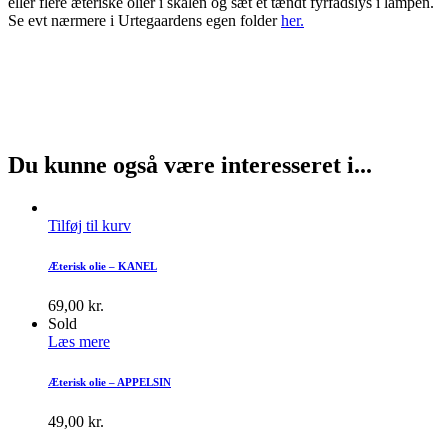
eller flere æteriske olier i skålen og sæt et tændt fyrfadslys i lampen.
Se evt nærmere i Urtegaardens egen folder
her.
Du kunne også være interesseret i...
Tilføj til kurv
Æterisk olie – KANEL
69,00
kr.
Sold
Læs mere
Æterisk olie – APPELSIN
49,00
kr.